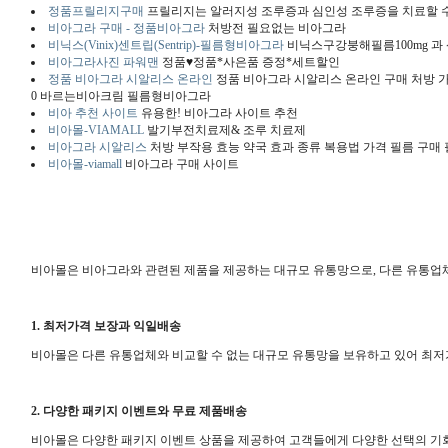
정품프릴리지구매
프릴리지는 알러지성 조루증과 심인성 조루증을 치료할 수 
비아그라 구매 - 정품비아그라
처방전 필요없는 비아그라
비닉스(Vinix)센트립(Sentrip)-필름형비아그라
비닉스구강붕해필름100mg 과
비아그라사진 파워맨
정품♥정품*사은품 증정*세트할인
정품 비아그라 시알리스 온라인
정품 비아그라 시알리스 온라인 구매 처방 가격 약국 
0 바르는비아크림 필름형비아그라
비아 추천 사이트
유용한! 비아그라 사이트 추천
비아몰-VIAMALL
발기부전치료제& 조루 치료제
비아그라 시알리스
처방 부작용 효능 약국 효과 종류 복용법 가격 필름 구매
비아몰-viamall
비아그라 구매 사이트
비아몰은 비아그라와 관련된 제품을 제공하는 대규모 유통망으로, 다른 유통업체
1. 최저가격 보장과 익일배송
비아몰은 다른 유통업체와 비교할 수 없는 대규모 유통망을 보유하고 있어 최저
2. 다양한 패키지 이벤트와 무료 제품배송
비아몰은 다양한 패키지 이벤트 상품을 제공하여 고객들에게 다양한 선택의 기회