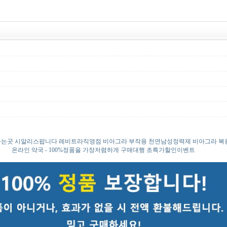
는곳 시알리스팝니다 레비트라직영점 비아그라 부작용 천연남성정력제 비아그라 복
온라인 약국 - 100%정품을 가장저렴하게 구매대행 초특가할인이벤트