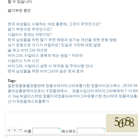
할 수 있습니다.
발기부전 원인
한국 여성들도 사용하는 여성 흥분제, 그것이 무엇인가요?
발기 부전이란 무엇인가요?
시알리스 효과는 어떤가요?
한국 남성들을 위한 발기 부전 예방과 성기능 개선을 위한 운동 방법
성기 운동으로 크기가 커질까요? 진실과 거짓에 대한 설명
술 먹고 비아그라 먹으면
비아그라, 시알리스 종류와 먹는 방법 + 카피약
시알리스 지속 시간
비아그라, 시알리스 섭취 시 부작용 및 주의사항 안내
한국 남성들을 위한 비아그라의 숨은 뜻과 효과
Tags:
일본정품꽃물정품판매
정품슈퍼카마그라유통기한
정품아이코스맥스（ICOS M
품여성흥분제아프로드~F정품판매사…
정품수입산미국비­아그라복제약？
미국레
스 5mg
씨­알리스처방
정품미국정품슈퍼카마그라유통기한
천사약국
정품여성흥
간
미국정품섹스트롭후기
이름
패스워드