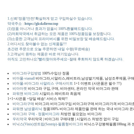
1.신뢰!정품!안전!확실하게 믿고 구입하실수 있습니다.
약국주소 :
https://gkskdirrnr.top
(1)정품 아니거나 효과가 없을시 100%환불해드립니다.
(2)저희약국에서 취급하는 모든 제품은 100%정품임을 보장합니다.
(3)소중한 고객님의 프라이버시를 위한 비밀보장 및 배송해드립니다.
2.어디서도 찾아볼수 없는 신제품들!!!
초간편 주문으로 오늘 주문하면 내일 수령(무료배송)
3.고객님이 원하는 제품은 바로 여기있습니다.
아직도 고민하나요?빨리찾아와주세요~절때 후회하지 않도록 하겠습니다.
비아그라구입방법
100%수입산 정품
비아몰-viamall
비아그라,시알리스,레비트라,남성발기제품, 남성조루제품,구매
비아몰-비아그라 사알리스 구매사이트
1+1 이벤트 (사은품은 필수 !!!)
비아마켓
비아그라 구입,구매, 비아센터, 온라인 약국 비아그라 판매
파워맨 비아그라
시알리스 레비트라 최음제
1+1+사은품 +당일 배송! 서비스 팍팍!!
비아그라구매
비아그라.비아그라구입.비아그라구매.비아그라가격.비아그라
파워맨 남성클리닉
정품100% 비아그라 제품만을 판매 하는 국내 비아그라 온
비아그라 구매 - 정품비아그라
처방전 필요없는 비아그라
우리약국
우리약국 | 비아그라 구매대행 | 시알리스 처방전 없이 구입
비닉스(Vinix)센트립(Sentrip)-필름형비아그라
비닉스구강붕해필름100mg 과 