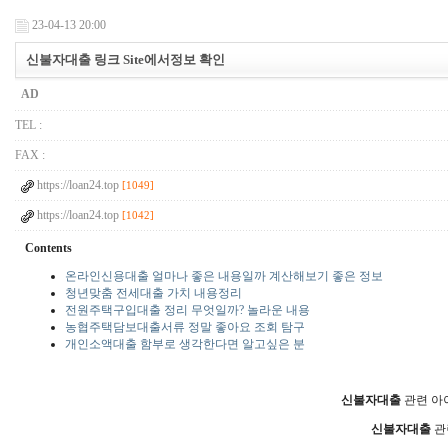
23-04-13 20:00
신불자대출 링크 Site에서정보 확인
AD
TEL :
FAX :
https://loan24.top
[1049]
https://loan24.top
[1042]
Contents
온라인신용대출 얼마나 좋은 내용일까 계산해보기 좋은 정보
청년맞춤 전세대출 가치 내용정리
전원주택구입대출 정리 무엇일까? 놀라운 내용
농협주택담보대출서류 정말 좋아요 조회 탐구
개인소액대출 함부로 생각한다면 알고싶은 분
신불자대출
관련 아
신불자대출
관