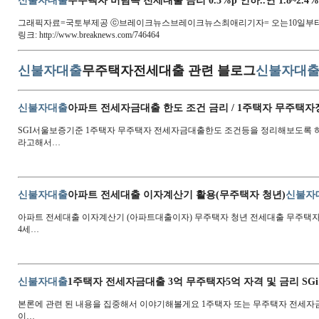
신불자대출
무주택자 버팀목 전세대출 금리 0.3%p 인하..연 1.8~2.
그래픽자료=국토부제공 ⓒ브레이크뉴스브레이크뉴스최애리기자= 오는10일부
링크: http://www.breaknews.com/746464
신불자대출
무주택자전세대출 관련 블로그
신불자대
신불자대출
아파트 전세자금대출 한도 조건 금리 / 1주택자 무주택자
SGI서울보증기준 1주택자 무주택자 전세자금대출한도 조건등을 정리해보도록 하
라고해서…
신불자대출
아파트 전세대출 이자계산기 활용(무주택자 청년)
신불자
아파트 전세대출 이자계산기 (아파트대출이자) 무주택자 청년 전세대출 무주택자
4세…
신불자대출
1주택자 전세자금대출 3억 무주택자5억 자격 및 금리 SGi
본론에 관련 된 내용을 집중해서 이야기해볼게요 1주택자 또는 무주택자 전세자
이…