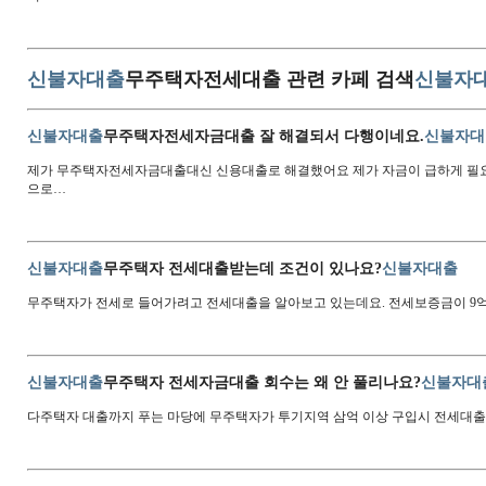
신불자대출
무주택자전세대출 관련 카페 검색
신불자
신불자대출
무주택자전세자금대출 잘 해결되서 다행이네요.
신불자대
제가 무주택자전세자금대출대신 신용대출로 해결했어요 제가 자금이 급하게 필
으로…
신불자대출
무주택자 전세대출받는데 조건이 있나요?
신불자대출
무주택자가 전세로 들어가려고 전세대출을 알아보고 있는데요. 전세보증금이 9억
신불자대출
무주택자 전세자금대출 회수는 왜 안 풀리나요?
신불자대
다주택자 대출까지 푸는 마당에 무주택자가 투기지역 삼억 이상 구입시 전세대출 