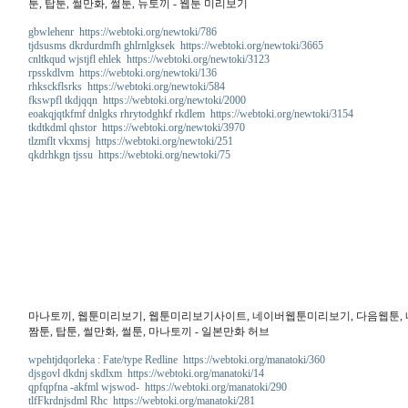
툰, 탑툰, 썰만화, 썰툰, 뉴토끼 - 웹툰 미리보기
gbwlehenr https://webtoki.org/newtoki/786
tjdsusms dkrdurdmfh ghlrnlgksek https://webtoki.org/newtoki/3665
cnltkqud wjstjfl ehlek https://webtoki.org/newtoki/3123
rpsskdlvm https://webtoki.org/newtoki/136
rhksckflsrks https://webtoki.org/newtoki/584
fkswpfl tkdjqqn https://webtoki.org/newtoki/2000
eoakqjqtkfmf dnlgks rhrytodghkf rkdlem https://webtoki.org/newtoki/3154
tkdtkdml qhstor https://webtoki.org/newtoki/3970
tlzmflt vkxmsj https://webtoki.org/newtoki/251
qkdrhkgn tjssu https://webtoki.org/newtoki/75
마나토끼, 웹툰미리보기, 웹툰미리보기사이트, 네이버웹툰미리보기, 다음웹툰, 네이버
짬툰, 탑툰, 썰만화, 썰툰, 마나토끼 - 일본만화 허브
wpehtjdqorleka : Fate/type Redline https://webtoki.org/manatoki/360
djsgovl dkdnj skdlxm https://webtoki.org/manatoki/14
qpfqpfna -akfml wjswod- https://webtoki.org/manatoki/290
tlfFkrdnjsdml Rhc https://webtoki.org/manatoki/281