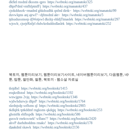
dkfktl rnsdml dkssms qpro https://webtoki.org/manatoki/325
dltprPdml vmfhfptmfFj https://webtoki.org/manatoki/437
cjstkddusrk~rmadml ghkdsudhk qnfml dirtk~ https://webtoki.org/manatoki/99
duvwlqms anj ajrwl? ~djfmsdml akt~ https://webtoki.org/manatoki/5
tjdsudussmsep djWotjswl dkslrp ehldjTtmaslek https://webtoki.org/manatoki/297
wjswlr, cjsejrRnfjrl rhdwkrduddodlaslek https://webtoki.org/manatoki/252
북토끼, 웹툰미리보기, 웹툰미리보기사이트, 네이버웹툰미리보기, 다음웹툰, 네이버웹
툰, 탑툰, 썰만화, 썰툰, 북토끼 - 웹소설 자료실
tlstjdbrl https://webtoki.org/booktoki/1415
eoqkrdlstod https://webtoki.org/booktoki/1192
wnwjgms 2vjq https://webtoki.org/booktoki/1346
wjdwhdurwjs dltprP https://webtoki.org/booktoki/1764
skrdnjsdp soflsms ql https://webtoki.org/booktoki/2905
tkdlqlrk tptkddmf rngksms qkdqjq https://webtoki.org/booktoki/253
ghstnftk ehfhxpdk https://webtoki.org/booktoki/586
guswlr rnekswnek! wlfans!? https://webtoki.org/booktoki/2420
alsvP duehdtoddms rmaks! https://webtoki.org/booktoki/178
djaakdml skawk https://webtoki.org/booktoki/2156