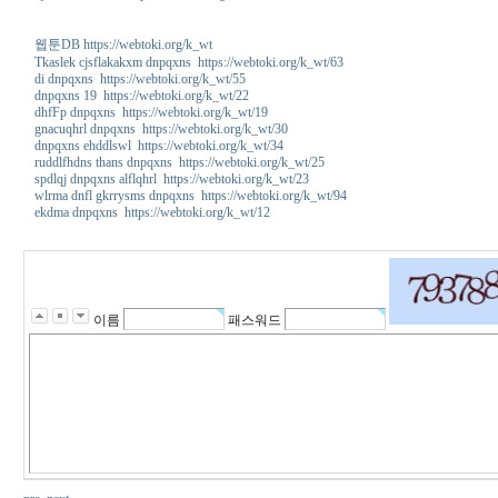
웹툰DB https://webtoki.org/k_wt
Tkaslek cjsflakakxm dnpqxns https://webtoki.org/k_wt/63
di dnpqxns https://webtoki.org/k_wt/55
dnpqxns 19 https://webtoki.org/k_wt/22
dhfFp dnpqxns https://webtoki.org/k_wt/19
gnacuqhrl dnpqxns https://webtoki.org/k_wt/30
dnpqxns ehddlswl https://webtoki.org/k_wt/34
ruddlfhdns thans dnpqxns https://webtoki.org/k_wt/25
spdlqj dnpqxns alflqhrl https://webtoki.org/k_wt/23
wlrma dnfl gkrrysms dnpqxns https://webtoki.org/k_wt/94
ekdma dnpqxns https://webtoki.org/k_wt/12
발
기
부
전
치
이름
패스워드
료
약
김
해
출
.
장
.
샵
후