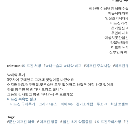
미프진 복
예산역 여성병원 낙태수
약물낙태자연
임신초기낙태
미프진가격
초기임신 
우먼메디 
예상치못한임신
약물낙태(
미프진 낙
산부인과 
relevance: #
미프진 처방
#
낙태수술과 낙태약 비교
#
미프진 주의사항
#
미프진 
낙태약 후기
5주차에 구매했고 그저께 핏덩이들 나왔어요
어지러움증,헛구역질,잦은소변 모두 없어졌고 하혈은 아직 하고 있어요
하혈 멈추면 병원 다녀 오려고 합니다
그동안 감사했고 병원 다녀와서 톡 드릴게요
미프진 복욕법 링크
미프진 구매후기
코리아e뉴스
비아.top
경기소개탑
주소야
최신 토렌트
Tags:
#
군산 미프진 약국
#
미프진 정품
#
임신 초기 약물중절
#
미프진주의사항
#