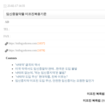
23-02-17 14:35
임신중절약물 미프진복용기준
AD
TEL :
FAX :
https://mifegynkorea.com
[1037]
https://mifegynkorea.com
[1078]
Contents
'낙태약' 굴곡의 역사
미국 약국서도 임신중절약 판매...한국은 도입 불발
낙태죄 없는데, '먹는 임신중지약'은 불법?
‘낙태약 도입 무산’ 현대약품, 진짜 이유는?
임신중지약 미프진 도입 무산, 안전한 임신중지는 요원한 일인가
미프진 복욕법
미프진 복욕법
관