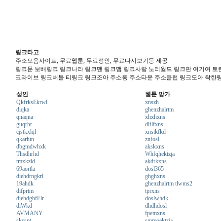
링크타고
주소모음사이트, 무료웹툰, 무료성인, 무료다시보기등 제공
링크문 보배링크 링크나라 링크맨 링크맵 링크사랑 노리월드 링크판 여기여 토렌
크라이브 링크버블 티링크 링크조아 주소퐁 주소타운 주소클럽 링크모아 착한
성인
웹툰 망가
QkfrksEkrwl
xnszh
diqka
ghenzhalrtm
qnaqna
xhxhxns
guqrhr
dlflfxns
cjstkxlql
xnstkfkd
qkarhtn
znfosl
dbgmdwhxk
akskxns
Thsdhrhd
Whfqhektzja
tmxkzld
akdrkxns
69aortla
dosl365
diehdrngkrl
ghghxns
19ahdk
ghenzhalrtm tlwms2
difprtm
tprxns
diehdghfFlr
doslwhdk
diWkd
dhdhdosl
AVMANY
fpemxns
sksspt
smreoektzja