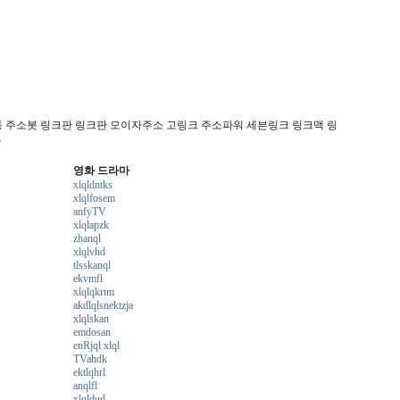
통 주소봇 링크판 링크판 모이자주소 고링크 주소파워 세븐링크 링크맥 링
온
영화 드라마
xlqldntks
xlqlfosem
anfyTV
xlqlapzk
zhanql
xlqlvhd
tlsskanql
ekvmfl
xlqlqkrtm
akdlqlsnektzja
xlqlskan
emdosan
enRjql xlql
TVahdk
ektlqhrl
anqlfl
xlqldud