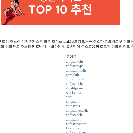
트킹 주소야 먹튀중개소 링크북 모아쓰 Link1090 링크천국 주소판 링크바로넷 링크
링크 링크타고 주소요 레드바나나 빨간앵두 불방망이 주소모음 레드모아 링크와 링크
토렌트
xhfpsxmqht
xhfpsxmxps
xhfpsxm fpdlej
qhrhqhrh
xhfpsxmshfl
xhfpsxmqha
dnlxhfpsxm
whdlaortla
sjrnfl
xhfpsxmfl
xhfpsxmTl
xhfpsxmekdldk
xhfpswhdk
xhfpsxmrh
xhfpsxmaortm
tprxhfpsxm
xhfpsxmahem