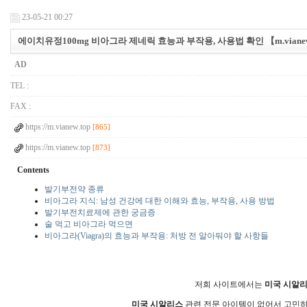
23-05-21 00:27
에이치유정100mg 비아그라 제네릭 효능과 부작용, 사용법 확인 【m.vian
AD
TEL :
FAX :
https://m.vianew.top
[865]
https://m.vianew.top
[873]
Contents
발기부전약 종류
비아그라 지식: 남성 건강에 대한 이해와 효능, 부작용, 사용 방법
발기부전치료제에 관한 궁금증
술 먹고 비아그라 먹으면
비아그라(Viagra)의 효능과 부작용: 처방 전 알아둬야 할 사항들
저희 사이트에서는
미국 시알
미국 시알리스
관련 전문 아이템이 없어서 고민하