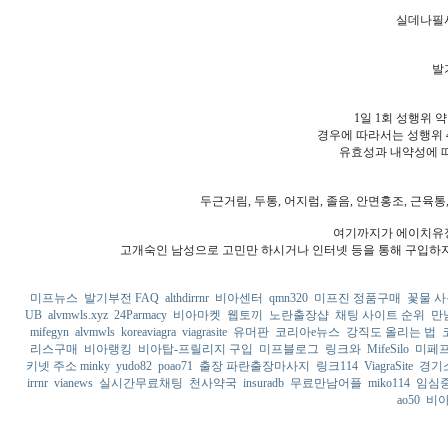
실데나필시
발
1일 1회 성행위 
경우에 따라서는 성행위 4
유효성과 내약성에 따
두근거림, 두통, 어지럼, 졸음, 안면홍조, 근육
여기까지가 에이치유정
고개숙인 남성으로 고민만 하시거나 인터넷 등을 통해 구입하지
미프뉴스
발기부전 FAQ
althdirrnr
비아센터
qmn320
미프진 정품구매
꽃물 
UB
alvmwls.xyz
24Parmacy
비아마켓
웹토끼
노란출장샵
채팅 사이트 순위
만
mifegyn
alvmwls
koreaviagra
viagrasite
유머판
코리아e뉴스
강직도 올리는 법
리스구매
비아랭킹
비아탑-프릴리지 구입
미프블로그
링크와
MifeSilo
미페
키넷 주소 minky
yudo82
poao71
출장 파란출장마사지
링크114
ViagraSite
경기
irrnr
vianews
실시간무료채팅
천사약국
insuradb
무료만남어플
miko114
임심
ao50
비