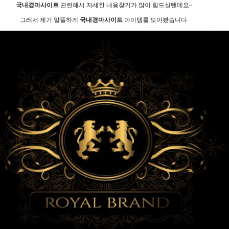
국내경마사이트
관련해서 자세한 내용찾기가 많이 힘드실텐데요~
그래서 제가 알뜰하게
국내경마사이트
아이템를 모아봤습니다.