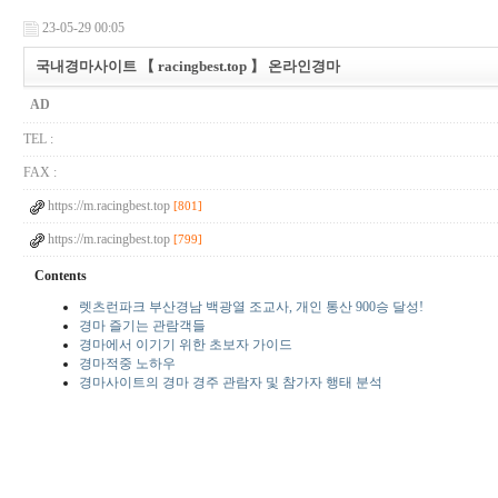
23-05-29 00:05
국내경마사이트 【 racingbest.top 】 온라인경마
AD
TEL :
FAX :
https://m.racingbest.top
[801]
https://m.racingbest.top
[799]
Contents
렛츠런파크 부산경남 백광열 조교사, 개인 통산 900승 달성!
경마 즐기는 관람객들
경마에서 이기기 위한 초보자 가이드
경마적중 노하우
경마사이트의 경마 경주 관람자 및 참가자 행태 분석