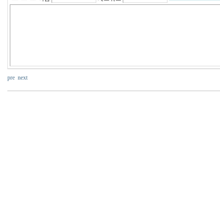
구
입
q
l
d
k
a
h
f
시
알
리
pre
next
스
구
매
강
직
도
올
리
는
법
q
m
n
3
2
0
r
u
d
a
k
출