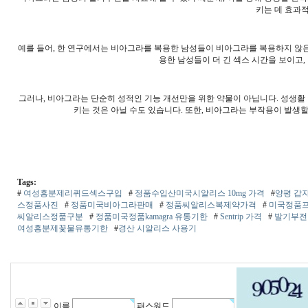
키는 데 효과
예를 들어, 한 연구에서는 비아그라를 복용한 남성들이 비아그라를 복용하지 않은
용한 남성들이 더 긴 섹스 시간을 보이고,
그러나, 비아그라는 단순히 성적인 기능 개선만을 위한 약물이 아닙니다. 성생활
키는 것은 아닐 수도 있습니다. 또한, 비아그라는 부작용이 발생할
밤
토
끼
2
Tags:
4
#
여성흥분제리퀴드섹스구입
#
정품수입산미국시­알리스 10mg 가격
#
양평 갑
시
스정품사진
#
정품미국비­아그라판매
#
정품씨­알리스복제약가격
#
미국정품프
간
씨­알리스정품구분
#
정품미국정품kamagra 유통기한
#
Sentrip 가격
#
발기부전
대
여성흥분제꽃물유통기한
#
경산 시알리스 사용기
출
비
아
탑-
프
릴
리
지
이름
패스워드