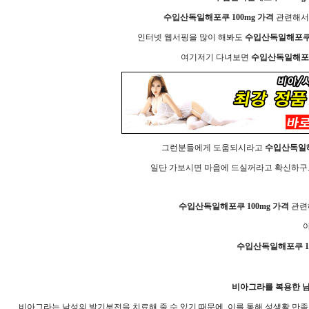
수입산독일해포쿠 100mg 가격
관련해서 
인터넷 웹서핑을 많이 해봐도
수입산독일해포쿠 
여기저기 다녀보면
수입산독일해포쿠
그런분들에게 도움되시라고
수입산독일해
일단 가보시면 마음에 드실꺼라고 확신하구요
수입산독일해포쿠 100mg 가격
관련
아
수입산독일해포쿠 10
비아그라를 복용한 
비아그라는 남성의 발기부전을 치료해 줄 수 있기 때문에, 이를 통해 성생활 만