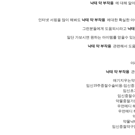
낙태 약 부작용
에 대해 알아
인터넷 서핑을 많이 해봐도
낙태 약 부작용
에대한 확실한 아이
그런분들에게 도움되시라고
낙태
일단 가보시면 원하는 아이템를 얻을수 있는
낙태 약 부작용
관련해서 도움
아
낙태 약 부작용
관
애기지우는약
임신19주중절수술비용-임신
임신초
임신중절수
약물중절가
우먼메디 
우먼메디 
약물낙
임신중절약구