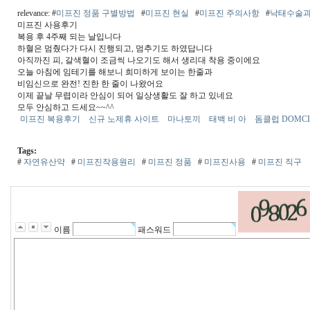
relevance: #
미프진 정품 구별방법
#
미프진 현실
#
미프진 주의사항
#
낙태수술과
미프진 사용후기
복용 후 4주째 되는 날입니다
하혈은 멈췄다가 다시 진행되고, 멈추기도 하였답니다
아직까진 피, 갈색혈이 조금씩 나오기도 해서 생리대 착용 중이에요
오늘 아침에 임테기를 해보니 희미하게 보이는 한줄과
비임신으로 완전! 진한 한 줄이 나왔어요
이제 끝날 무렵이라 안심이 되어 일상생활도 잘 하고 있네요
모두 안심하고 드세요~~^^
미프진 복용후기
신규 노제휴 사이트
마나토끼
태백 비 아
돔클럽 DOMCL
Tags:
#
자연유산약
#
미프진작용원리
#
미프진 정품
#
미프진사용
#
미프진 직구
이름
패스워드