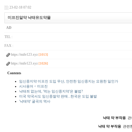
23-02-18 07:02
미프진알약 낙태유도약물
AD
TEL :
FAX :
https://mife123.xyz
[1013]
https://mife123.xyz
[1026]
Contents
임신중지약 미프진 도입 무산, 안전한 임신중지는 요원한 일인가
시사용어 < 미프진
낙태죄 없는데, '먹는 임신중지약'은 불법?
미국 약국서도 임신중절약 판매...한국은 도입 불발
'낙태약' 굴곡의 역사
낙태 약 부작용
관련
낙태 약 부작용
관련한