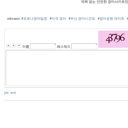
먹튀 없는 안전한 경마사이트만
relevance: #
코로나경마일정
#
미국 경마
#
부산 경마시간표
#
경마공원 데이트
이름
패스워드
pre
next