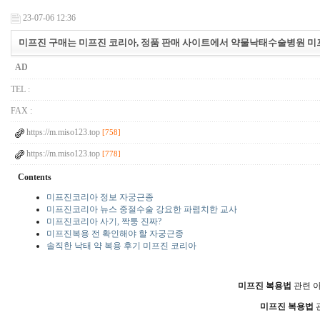
23-07-06 12:36
미프진 구매는 미프진 코리아, 정품 판매 사이트에서 약물낙태수술병원 
AD
TEL :
FAX :
https://m.miso123.top
[758]
https://m.miso123.top
[778]
Contents
미프진코리아 정보 자궁근종
미프진코리아 뉴스 중절수술 강요한 파렴치한 교사
미프진코리아 사기, 짝퉁 진짜?
미프진복용 전 확인해야 할 자궁근종
솔직한 낙태 약 복용 후기 미프진 코리아
미­프진 복용법
관련 아
미­프진 복용법