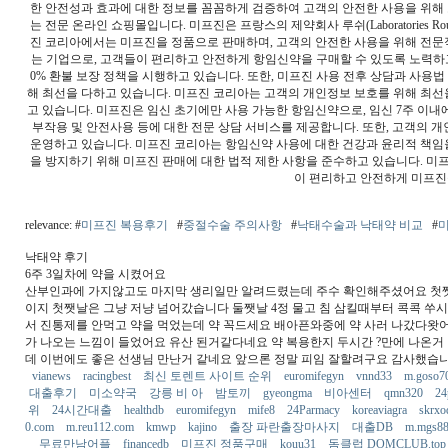
한 안전성과 효과에 대한 정보를 꼼꼼하게 검증하여 고객의 안전한 사용을 위해 노
는 전문 온라인 쇼핑몰입니다. 미프진은 프랑스의 제약회사 루쉬(Laboratories R
진 코리아에서는 미프진을 정품으로 판매하며, 고객의 안전한 사용을 위해 전문
는 기업으로, 고객들이 편리하고 안전하게 항임신약을 구매할 수 있도록 노력하고
0% 환불 보장 정책을 시행하고 있습니다. 또한, 미프진 사용 전후 상담과 사용법
해 최선을 다하고 있습니다. 미프진 코리아는 고객의 개인정보 보호를 위해 최선
고 있습니다. 미프진은 임신 초기에만 사용 가능한 항임신약으로, 임신 7주 이내
부작용 및 안전사용 등에 대한 전문 상담 서비스를 제공합니다. 또한, 고객의 개
운영하고 있습니다. 미프진 코리아는 항임신약 사용에 대한 건강과 윤리적 책임을
을 방지하기 위해 미프진 판매에 대한 법적 제한 사항을 준수하고 있습니다. 미
이 편리하고 안전하게 미프진
relevance: #
미프진 복용후기
#
중절수술 주의사항
#
낙태수술과 낙태약 비교
#
낙태약 후기
6주 3일차에 약을 시켰어요
산부인과에 가지않고도 마지막 생리일만 알려드렸는데 주수 확인해주셨어요 첫
이지 첫쨋날은 그냥 저냥 넘어갔습니다 둘쨋날 4정 물고 침 삼킬때부터 콕콕 쑤시
서 진통제를 안먹고 약을 먹었는데 약 꼭드세요 배아픈와중에 약 사러 나갔다왓어
가 나오는 느낌이 들었어요 유산 된거같다네요 약 복용한지 두시간 ?만에 나온거
데 이번에도 좋은 선생님 만난거 같네요 앞으론 정말 피임 잘할려구요 감사했습
vianews
racingbest
최신 토렌트 사이트 순위
euromifegyn
vnnd33
m.goso7
대출후기
미소약국
강릉 비 아
밤토끼
gyeongma
비아센터
qmn320
24
위
24시간대출
healthdb
euromifegyn
mife8
24Parmacy
koreaviagra
skrxo
0.com
m.reu112.com
kmwp
kajino
출장 파란출장마사지
대출DB
m.mgs8
무료만남어플
financedb
미프진 정품구매
kouu31
돔클럽 DOMCLUB.to