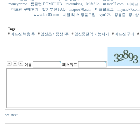
moneyprime
돔클럽 DOMCLUB
totoranking
MifeSilo
m.mrc97.com
미페프
미프진 구매후기
발기부전 FAQ
m.qooa70.com
미프블로그
m.yano77.co
www.koe85.com
시알 리 스 정품구입
vyu123
강릉출 . 장 . 
Tags:
#
미프진 복용 후
#
임신초기증상1주
#
임신중절약 가능시기
#
미­프진 구매
#
이름
패스워드
pre
next